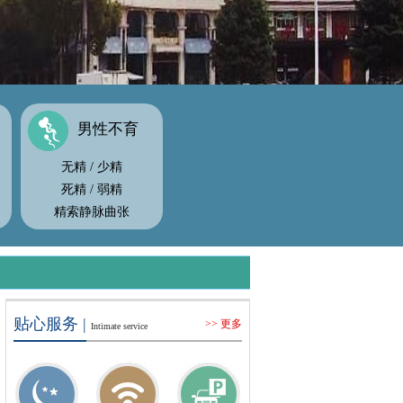
男性不育
无精
/
少精
死精
/
弱精
精索静脉曲张
贴心服务 |
>> 更多
Intimate service