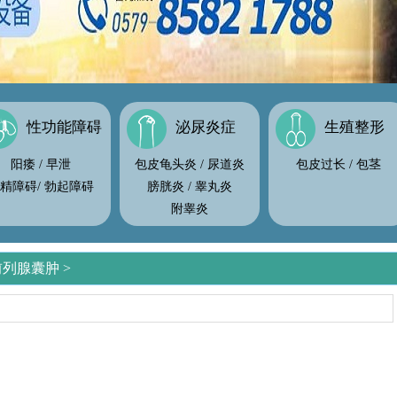
性功能障碍
泌尿炎症
生殖整形
阳痿
/
早泄
包皮龟头炎
/
尿道炎
包皮过长
/
包茎
精障碍
/
勃起障碍
膀胱炎
/
睾丸炎
附睾炎
前列腺囊肿
>