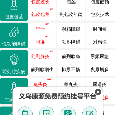
包皮过长
包茎
包皮嵌顿
包皮包茎
割包皮年龄
包皮技术
包皮包茎
早泄
射精障碍
时间短
阳痿
勃起障碍
射精快
性功能障碍
前列腺炎
前列腺痛
尿频尿急
前列腺增生
排尿不畅
夜尿增多
前列腺疾病
龟头炎
睾丸炎
尿道炎
尿相关
泌尿感染
了解更多
生殖感染
死精
少精
弱精