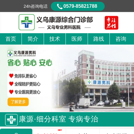
0579-85821788
24h咨询电话
首页
简介
技术
医师
路线
咨询
康源·细分科室 专病专治